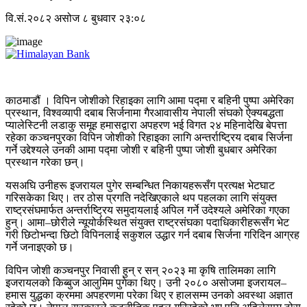
वि.सं.२०८२ असोज ८ बुधवार २३:०८
काठमाडौं । विपिन जोशीको रिहाइका लागि आमा पद्मा र बहिनी पुष्पा अमेरिका
प्रस्थान, विश्वव्यापी दबाब सिर्जनामा गैरआवासीय नेपाली संघको ऐक्यबद्धता
प्यालेस्टिनी लडाकु समूह हमासद्वारा अपहरण भई विगत २४ महिनादेखि बेपत्ता
रहेका कञ्चनपुरका विपिन जोशीको रिहाइका लागि अन्तर्राष्ट्रिय दबाब सिर्जना
गर्ने उद्देश्यले उनकी आमा पद्मा जोशी र बहिनी पुष्पा जोशी बुधबार अमेरिका
प्रस्थान गरेका छन्।
यसअघि उनीहरू इजरायल पुगेर सम्बन्धित निकायहरूसँग प्रत्यक्ष भेटघाट
गरिसकेका थिए। तर ठोस प्रगति नदेखिएकाले थप पहलका लागि संयुक्त
राष्ट्रसंघमार्फत अन्तर्राष्ट्रिय समुदायलाई अपिल गर्ने उदेश्यले अमेरिका गएका
हुन्। आमा–छोरीले न्यूयोर्कस्थित संयुक्त राष्ट्रसंघका पदाधिकारीहरूसँग भेट
गरी छिटोभन्दा छिटो विपिनलाई सकुशल उद्धार गर्न दबाब सिर्जना गरिदिन आग्रह
गर्ने जनाइएको छ।
विपिन जोशी कञ्चनपुर निवासी हुन् र सन् २०२३ मा कृषि तालिमका लागि
इजरायलको किब्बुज आलुमिम पुगेका थिए। उनी २०८० असोजमा इजरायल–
हमास युद्धका क्रममा अपहरणमा परेका थिए र हालसम्म उनको अवस्था अज्ञात