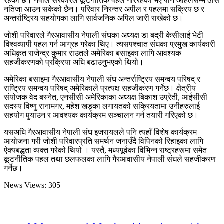
रहेको छ। नेपाल सरकारले कूटनीतिक पहल गरिरहेको भए पनि अहिलेसम्म ठोस
नतिजा आउन सकेको छैन। परिवार निरन्तर अपील र पहलमा सक्रिय छ र
अन्तर्राष्ट्रिय सहयोगका लागि सार्वजनिक अपिल जारी राखेको छ।
जोशी परिवारले गैरआवासीय नेपाली संघका अध्यक्ष डा बद्री केसीलाई भेटी
विश्वव्यापी पहल गर्न आग्रह गरेका थिए। त्यसपश्चात संघका प्रमुख कार्यकारी
अधिकृत राजेन्द्र कुमार राउतले अमेरिका बसाइका लागि आवश्यक
सहजीकरणको प्रक्रिया अघि बढाउनुभएको थियो।
अमेरिका बसाइमा गैरआवासीय नेपाली संघ अन्तर्राष्ट्रिय समन्वय परिषद् र
राष्ट्रिय समन्वय परिषद् अमेरिकाले प्रत्यक्ष सहजीकरण गर्नेछ। क्षेत्रीय
संयोजक वेद बस्नेत, एनसीसी अमेरिकाका अध्यक्ष बिकाश उप्रेती, आईसीसी
सदस्य विष्णु रानामगर, महेश खड्का लगायतको सक्रियतामा उनीहरुलाई
सहयोग पुर्‍याउन र आवश्यक कार्यक्रम सञ्चालन गर्न तयारी गरिएको छ।
यसअघि गैरआवासीय नेपाली संघ इजरायलले पनि त्यहाँ विशेष कार्यक्रम
आयोजना गरी जोशी परिवारप्रति समर्थन जनाउँदै विपिनको रिहाइका लागि
ऐक्यबद्धता व्यक्त गरेको थियो । यस्तै, मध्यपूर्वका विभिन्न राष्ट्रहरूमा समेत
कूटनीतिक पहल तथा छलफलका लागि गैरआवासीय नेपाली संघले सहजीकरण
गर्नेछ।
News Views:
305