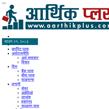
साउन २१, २०८३
कर्पोरेट प्लस
अर्थराजनीति
अर्थ समाचार
विचार
वित्त
बैंक प्लस
बीमा प्लस
फाइनान्स
लगानी
सेयर
आईपीओ
लाभांश
हकप्रद
साधारण सभा