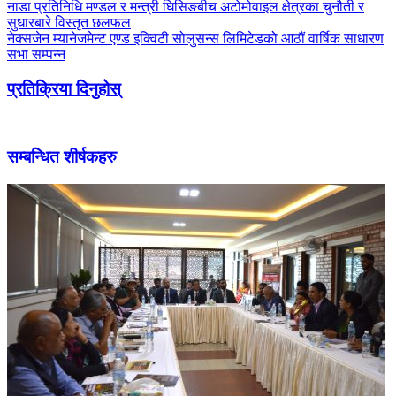
नाडा प्रतिनिधि मण्डल र मन्त्री घिसिङबीच अटोमोवाइल क्षेत्रका चुनौती र
सुधारबारे विस्तृत छलफल
नेक्सजेन म्यानेजमेन्ट एण्ड इक्विटी सोलुसन्स लिमिटेडको आठौं वार्षिक साधारण
सभा सम्पन्न
प्रतिक्रिया दिनुहोस्
सम्बन्धित शीर्षकहरु