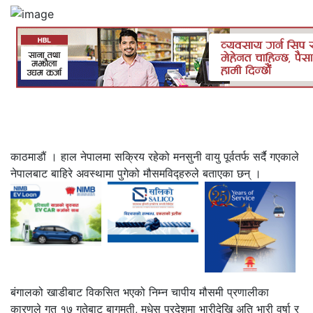
काठमाडौं । हाल नेपालमा सक्रिय रहेको मनसुनी वायु पूर्वतर्फ सर्दै गएकाले
नेपालबाट बाहिरे अवस्थामा पुगेको मौसमविद्हरुले बताएका छन् ।
बंगालको खाडीबाट विकसित भएको निम्न चापीय मौसमी प्रणालीका
कारणले गत १७ गतेबाट बागमती, मधेस प्रदेशमा भारीदेखि अति भारी वर्षा र