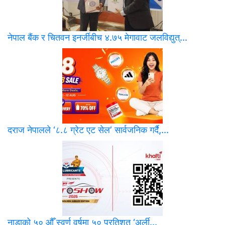
नेपाल बैंक र चितवन इनर्जीबीच ४.७५ मेगावाट जलविद्युत्...
दराज नेपालले ‘८.८ ग्रेट एट सेल’ सार्वजनिक गर्दै,...
नाडाको ५० औँ स्वर्ण वर्षमा ५० प्रतिशत ‘अर्ली...