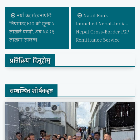
नयाँ कर संरचनापछि
Nabil Bank
लिपमोटर B10 को मूल्य ५
launched Nepal–India–
लाखले घट्यो, अब ५४.९९
Nepal Cross-Border P2P
लाखमा उपलब्ध
Remittance Service
प्रतिक्रिया दिनुहोस्
सम्बन्धित शीर्षकहरु