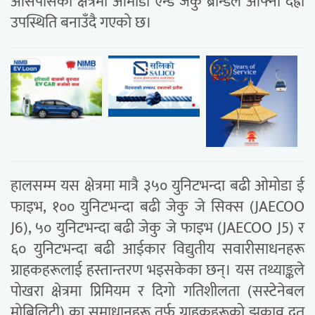
आसपासका क्षेत्रमा ओमोडा एन्ड जेकु ब्रान्डले आफ्नो दह्रो
उपस्थिति बनाउँदै गएको छ।
हालसम्म यस क्षेत्रमा मात्रै ३५० युनिटभन्दा बढी ओमोडा ई
फाइभ, १०० युनिटभन्दा बढी जेकु जे सिक्स (JAECOO
J6), ५० युनिटभन्दा बढी जेकु जे फाइभ (JAECOO J5) र
६० युनिटभन्दा बढी आईकार विद्युतीय सवारीसाधनहरू
ग्राहकहरूलाई हस्तान्तरण भइसकेका छन्। यस तथ्याङ्कले
पोखरा क्षेत्रमा प्रिमियम र दिगो गतिशीलता (सस्टेनेबल
मोबिलिटी) का समाधानहरू तर्फ ग्राहकहरूको झुकाव द्रुत