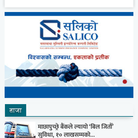
ताजा
माछापुच्छ्रे बैंकले ल्यायो ‘बिल जितौँ’
सुविधा, १० लाखसम्मको...