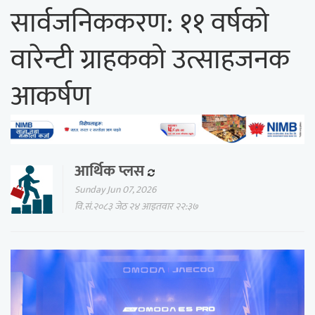
सार्वजनिककरण: ११ वर्षको
वारेन्टी ग्राहकको उत्साहजनक
आकर्षण
आर्थिक प्लस
Sunday Jun 07, 2026
वि.सं.२०८३ जेठ २४ आइतवार २२:३७