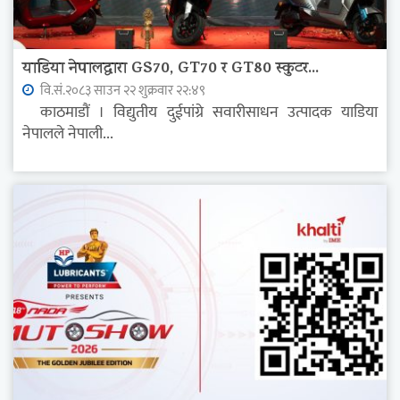
याडिया नेपालद्वारा GS70, GT70 र GT80 स्कुटर...
वि.सं.२०८३ साउन २२ शुक्रवार २२:४९
काठमाडौं । विद्युतीय दुईपांग्रे सवारीसाधन उत्पादक याडिया
नेपालले नेपाली...