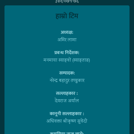
३४१/०७५-७६
हाम्राे टिम
अध्यक्ष:
अमिर लामा
प्रबन्ध निर्देशक:
मनमाया स्याङ्वाे (स्याङ्ताङ)
सम्पादक:
नरेन्द्र बहादुर तण्डुकार
सल्लाहकार :
देवराज अर्याल
कानूनी सल्लाहकार :
अधिवक्ता श्रीकृष्ण सुवेदी