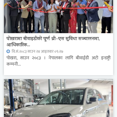
पोखरामा बीवाइडीको पूर्ण थ्री–एस सुविधा सञ्चालनमा,
आधिकारिक...
वि.सं.२०८३ साउन २४ आइतवार ०९:२७
पोखरा, साउन २०८३ । नेपालका लागि बीवाईडी अटो इन्डष्ट्री
कम्पनी...