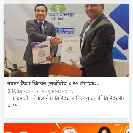
नेपाल बैंक र चितवन इनर्जीबीच ४.७५ मेगावाट...
वि.सं.२०८३ साउन २२ शुक्रवार ०९:०६
काठमाडौं। नेपाल बैंक लिमिटेड र चितवन इनर्जी लिमिटेडबीच
४.७५...