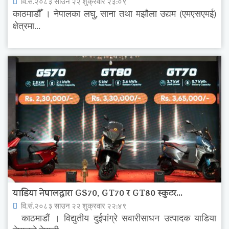
वि.सं.२०८३ साउन २२ शुक्रवार २३:०९
काठमाडौँ । नेपालका लघु, साना तथा मझौला उद्यम (एमएसएमई)
क्षेत्रमा...
याडिया नेपालद्वारा GS70, GT70 र GT80 स्कुटर...
वि.सं.२०८३ साउन २२ शुक्रवार २२:४९
काठमाडौं । विद्युतीय दुईपांग्रे सवारीसाधन उत्पादक याडिया