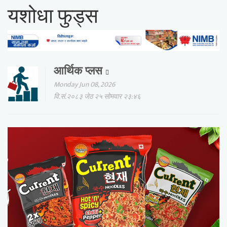
यशोधा फुड्स
आर्थिक प्लस
Monday Jun 08, 2026
वि.सं.२०८३ जेठ २५ सोमवार २३:४६