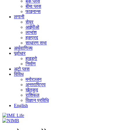
बैंक प्लस
बीमा प्लस
फाइनान्स
लगानी
सेयर
आईपीओ
लाभांश
हकप्रद
साधारण सभा
अर्थवाणिज्य
पूर्वाधार
हाइड्राे
निर्माण
अटो प्लस
विविध
मनोरञ्जन
अन्तराष्ट्रिय
खेलकुद
राशिफल
विज्ञान प्रविधि
English