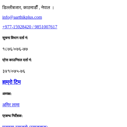
डिल्लीबजार, काठमाडाैँ , नेपाल ।
info@aarthikplus.com
+977-15928420 / 9851007617
सुचना विभाग दर्ता नं:
१८७६/०७६-७७
प्रेस काउन्सिल दर्ता नं:
३४१/०७५-७६
हाम्राे टिम
अध्यक्ष:
अमिर लामा
प्रबन्ध निर्देशक: