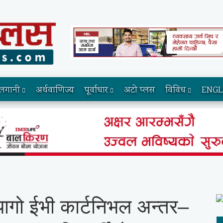
लगानी
अर्थवाणिज्य
पूर्वाधार
अटो प्लस
विविध
ENGL
यागो ईभी कार्टनिभल अन्तर–