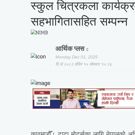
स्कुल चित्रकला कार्यक्रम
सहभागितासहित सम्पन्न
आर्थिक प्लस
Monday Dec 01, 2025
वि.सं.२०८२ मंसिर १५ सोमवार १०:२६
काठमाडौँ। टाटा मोटर्सका लागि नेपालको अधि