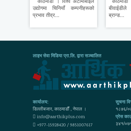
काठमाडौं । विश्व अटोमोबाइल
काठमाडौं । 
उद्योगमा चिनियाँ कम्पनीहरूको
बीवाईडील
प्रभाव तीव्र...
ब्रान्ड...
लाइभ सेवा मिडिया प्रा.लि. द्वारा सञ्चालित
कार्यालय:
सुचना विभ
डिल्लीबजार, काठमाडाैँ , नेपाल ।
१८७६/०
info@aarthikplus.com
प्रेस काउ
३४१/०७
+977-15928420 / 9851007617