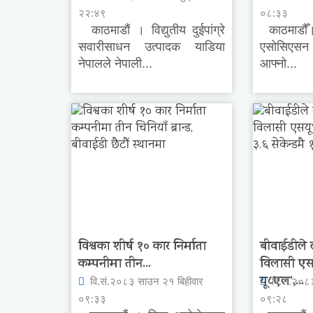
२२:४९
०८:३३
काठमाडौं । विद्युतीय दुईपांग्रे
काठमाडौँ।
सवारीसाधन उत्पादक याडिया
एसोसिएसन 
नेपालले नेपाली...
आफ्नो...
विश्वका शीर्ष १० कार निर्माता
बीवाईडीले 
कम्पनीमा तीन...
विलासी एस
यू८एल’,...
वि.सं.२०८३ साउन २१ बिहीवार
वि.सं.२०८
०९:३३
०९:२८