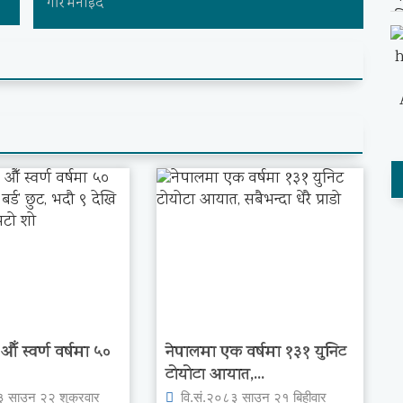
गरि मनाइँदै
ँ स्वर्ण वर्षमा ५०
नेपालमा एक वर्षमा १३१ युनिट
टोयोटा आयात,...
३ साउन २२ शुक्रवार
वि.सं.२०८३ साउन २१ बिहीवार