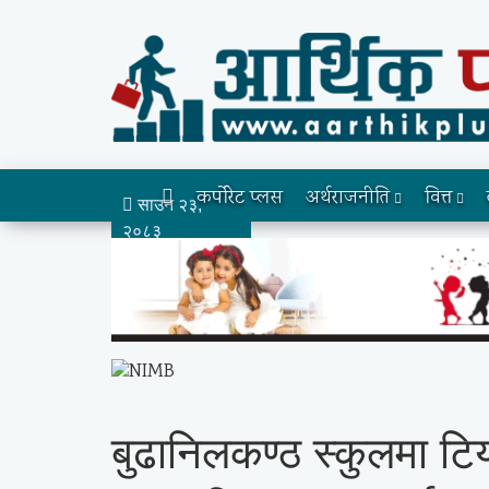
कर्पोरेट प्लस
अर्थराजनीति
वित्त
साउन २३,
२०८३
बुढानिलकण्ठ स्कुलमा टि