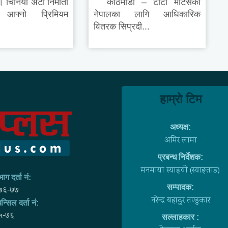
चिनियाँ अटो निर्माता
काठमाडौं – टाटा मोटर्सको
े आफ्नो प्रिमियम
नेपालका लागि आधिकारिक
वितरक सिप्रदी...
हाम्राे टिम
अध्यक्ष:
अमिर लामा
प्रबन्ध निर्देशक:
मनमाया स्याङ्वाे (स्याङ्ताङ)
ाग दर्ता नं:
सम्पादक:
७६-७७
नरेन्द्र बहादुर तण्डुकार
न्सिल दर्ता नं:
५-७६
सल्लाहकार :