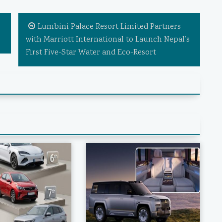
Lumbini Palace Resort Limited Partners
with Marriott International to Launch Nepal’s
First Five-Star Water and Eco-Resort