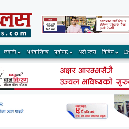
लगानी
अर्थवाणिज्य
पूर्वाधार
अटो प्लस
विविध
E