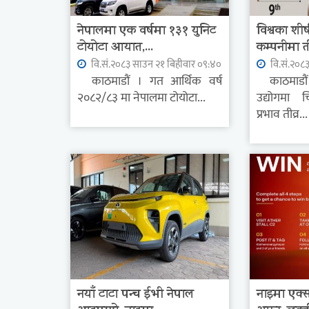
नेपालमा एक वर्षमा १३१ युनिट
विश्वका शीर्
टोयोटा आयात,...
कम्पनीमा त
वि.सं.२०८३ साउन २१ बिहीवार ०९:४०
वि.सं.२०८
काठमाडौं । गत आर्थिक वर्ष
काठमाडौं 
२०८२/८३ मा नेपालमा टोयोटा...
उद्योगमा च
प्रभाव तीव्र...
नयाँ टाटा पन्च ईभी नेपाल
नाइमा एक्