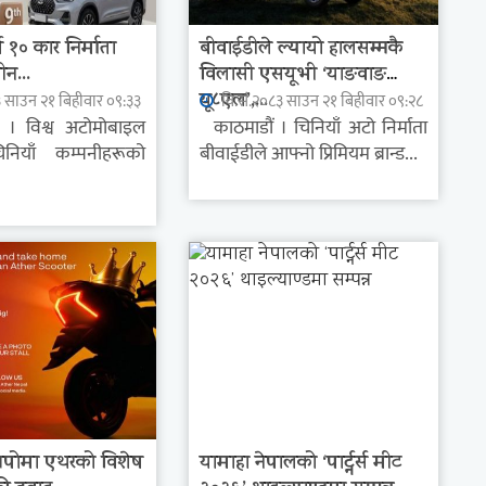
ष १० कार निर्माता
बीवाईडीले ल्यायो हालसम्मकै
ीन...
विलासी एसयूभी ‘याङवाङ
यू८एल’,...
३ साउन २१ बिहीवार ०९:३३
वि.सं.२०८३ साउन २१ बिहीवार ०९:२८
। विश्व अटोमोबाइल
काठमाडौं । चिनियाँ अटो निर्माता
िनियाँ कम्पनीहरूको
बीवाईडीले आफ्नो प्रिमियम ब्रान्ड...
सपोमा एथरको विशेष
यामाहा नेपालको ‘पार्ट्नर्स मीट