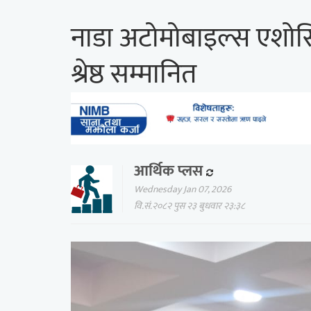
नाडा अटोमोबाइल्स एशोसि
श्रेष्ठ सम्मानित
आर्थिक प्लस
Wednesday Jan 07, 2026
वि.सं.२०८२ पुस २३ बुधवार २३:३८